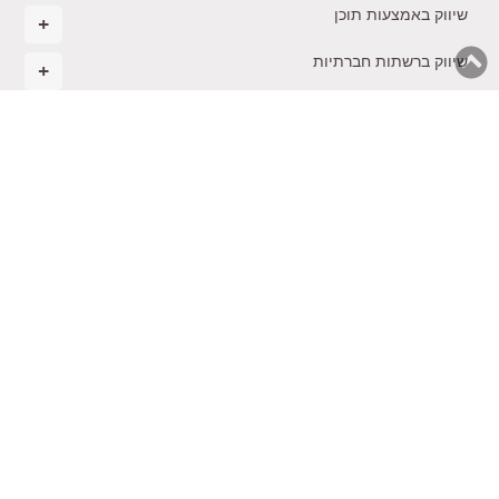
שיווק באמצעות תוכן
שיווק ברשתות חברתיות
ניהול ואסטרטגיה עסקית
מסחר אלקטרוני
רגשות בעסקים
הקמת עסק חדש
בינה מלאכותית בשיווק
משולחנו של טל
תקנון
צרו
ייעוץ
קורסים
הכשרת
נגישות
קשר
שיווקי
והרצאות
יועצים
© 2026 כל הזכויות שמורות