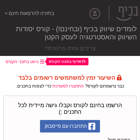
בחזרה להרצאות חינם >
לומדים שיווק בכיף (ובחינם!) - קורס יסודות
השיווק והאסטרטגיה לעסק הקטן
צריכים עזרה פרטנית?
ניווט בתכני הקורס
לדפדוף בתכני הקורס
השיעור זמין למשתמשים רשומים בלבד
כבר נרשמתם לקורס?
התחברו למערכת
כדי לצפות בתכנים.
הרשמו בחינם לקורס וקבלו גישה מיידית לכל
התכנים :)
התחברו עם פייסבוק
כתובת מייל