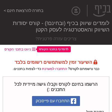
בחזרה להרצאות חינם >
לומדים שיווק בכיף (ובחינם!) - קורס יסודות
השיווק והאסטרטגיה לעסק הקטן
צריכים עזרה פרטנית?
ניווט בתכני הקורס
לדפדוף בתכני הקורס
השיעור זמין למשתמשים רשומים בלבד
כבר נרשמתם לקורס?
התחברו למערכת
כדי לצפות בתכנים.
הרשמו בחינם לקורס וקבלו גישה מיידית לכל
התכנים :)
התחברו עם פייסבוק
כתובת מייל