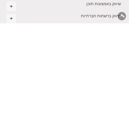
שיווק באמצעות תוכן
שיווק ברשתות חברתיות
ניהול ואסטרטגיה עסקית
מסחר אלקטרוני
רגשות בעסקים
הקמת עסק חדש
בינה מלאכותית בשיווק
משולחנו של טל
תקנון
צרו
ייעוץ
קורסים
הכשרת
נגישות
קשר
שיווקי
והרצאות
יועצים
© 2026 כל הזכויות שמורות