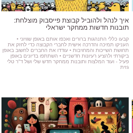
איך לנהל ולהוביל קבוצת פייסבוק מוצלחת:
תובנות חדשות ממחקר ישראלי
קבעו כללי התנהגות ברורים ואכפו אותם באופן שוויוני •
העניקו תמיכה והדרכה אישית לחברי הקבוצה כדי לחזק את
תחושת השייכות והמחויבות • עודדו את החברים לחשוב באופן
ביקורתי ולהציע רעיונות חדשניים • השתתפו בדיונים באופן
פעיל - ועוד המלצות ותובנות ממחקר חדש שלי ושל ד"ר טלי
גזית