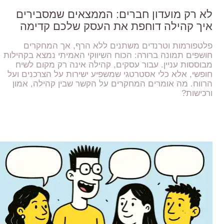
לא רק מועדון חברים: הממצאים שמסבירים
איך קהילה דוחפת את העסק שלכם קדימה
פלטפורמות וטרנדים משתנים ללא הרף, אך המחקרים
חושפים תמונה ברורה: הכוח השיווקי האמיתי נמצא בקהילות
מבוססות עניין. עבור עסקים, קהילה אינה רק מקום לשיח
חופשי, אלא כלי אסטרטגי שמשפיע ישירות על הצרכנים ועל
הרווח. מה אומרים המחקרים על הקשר שבין קהילה, אמון
ורכישות?