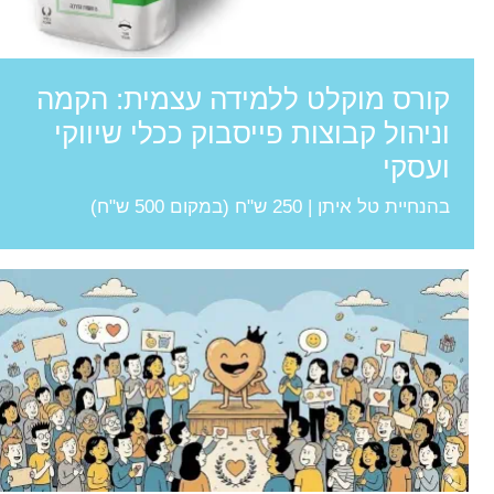
קורס מוקלט ללמידה עצמית: הקמה
וניהול קבוצות פייסבוק ככלי שיווקי
ועסקי
בהנחיית טל איתן | 250 ש"ח (במקום 500 ש"ח)