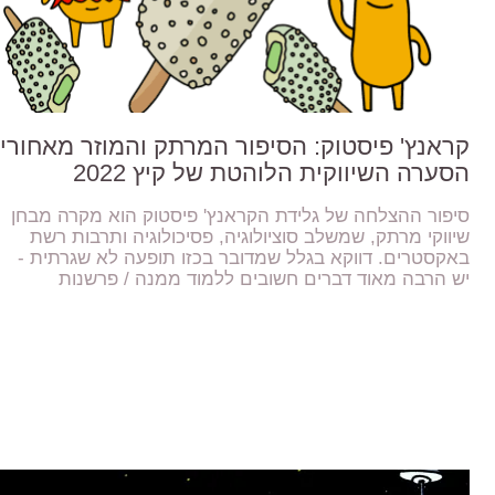
קראנץ' פיסטוק: הסיפור המרתק והמוזר מאחורי
הסערה השיווקית הלוהטת של קיץ 2022
סיפור ההצלחה של גלידת הקראנץ' פיסטוק הוא מקרה מבחן
שיווקי מרתק, שמשלב סוציולוגיה, פסיכולוגיה ותרבות רשת
באקסטרים. דווקא בגלל שמדובר בכזו תופעה לא שגרתית -
יש הרבה מאוד דברים חשובים ללמוד ממנה / פרשנות