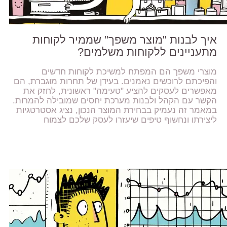
איך לבנות "מוצר משפך" שממיר לקוחות
מתעניינים ללקוחות משלמים?
מוצרי משפך הם המפתח למשיכת לקוחות חדשים
והפיכתם לרוכשים נאמנים. בעידן של תחרות מוגברת, הם
מאפשרים לעסקים להציע "טעימה" ראשונית, לחזק את
הקשר עם הקהל ולבנות מערכת יחסים שמובילה להמרות.
במאמר זה נעמיק בבחירת המוצר הנכון, נציג אסטרטגיות
ליצירתו ונחשוף טיפים שיעזרו לעסק שלכם לצמוח