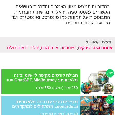
במדור זה תמצאו מגוון מאמרים והדרכות בנושאים
הקשורים לאסטרטגיה ויזואלית: מרשתות חברתיות
המבוססות על תמונות כמו פינטרסט ואינסטגרם ועד
מיתוג ותקשורת חזותית.
נושאים קשורים:
אסטרטגיה שיווקית
,
פינטרסט
,
אינסטגרם
,
צילום וידאו וסטילס
מבצע
חבילת קורסים מקיפה ליישומי בינה
מלאכותית: ChatGPT, MidJourney ועוד
250 ש"ח (במקום 550 ש"ח)
מבצע
מציירים בכיף עם בינה מלאכותית:
Leonardo.ai ממתחילים למתקדמים
40 ש"ח (במקום 80 ש"ח)