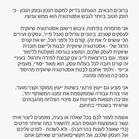
ברוכים הבאים, הגעתם בדיוק למקום הנכון ובזמן הנכון - כי
הזמן הטוב ביותר לגבש אסטרטגיה הוא ממש עכשיו.
אני מתמחה בפיתוח, גיבוש ויישום אסטרטגיה שיווקית
לעסקים קטנים, בינוניים וגדולים (אבל פייר, עסקים זעירים
הכי עושים לי את זה). קודם כל ולפני הכל, יש את קורס
הדגל שלי - אסטרטגיה שיווקית: לבנות וליישם תוכנית
שיווקית לעסק שלכם, המוצע בגרסה מוקלטת ללימוד
עצמי, וגם בהרצאות לייב עם קבוצת למידה ותרגול. בעיניי
זה קורס חובה לכל בעל/ת עסק, הוא מאוד יסודי, מעמיק
וכייפי - וילמד אתכם לבנות אסטרטגיה שיווקית מהיסוד
בסביבה נעימה ומהנה.
אני מציע גם ייעוץ פרטני בשיטת ייעוץ ממוקד וקצר-מועד.
זוהי צורת עבודה שממקסמת את זמננו המשותף יחד,
ומניבה תוצאות מצויינות עם סיכויי הצלחה מהגבוהים
שראיתי בשנותיי בתחום.
אשמח לעזור לכם בכל שאלה או בעיה, מוזמנים ליצור איתי
קשר באמצעות הטופס הבא, להשאיר כמה שיותר פרטים
(כדי שאוכל לענות בהרחבה) - ולא לשכוח - לפרט עליכם
ועל העסק שלכם, ועל הקשיים/אתגרים שאיתם אתם