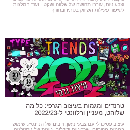
וצבעוניות, עוררו תחושה של שלווה ושקט - ועוד המלצות
לשיפור פעילות השיווק בסתיו ובחורף
טרנדים ומגמות בעיצוב הגרפי: כל מה
שלוהט, מעניין ורלוונטי ל-2022/23
עיצוב פסיכדלי עם צבעי ניאון, וייבים של הניינטיז, שימוש
בממים מקוריים, שרבוטים ודודלים, טונות של נוסטלגיה,