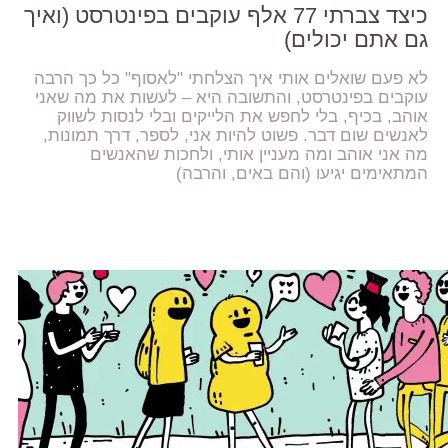
כיצד צברתי 77 אלף עוקבים בפינטרסט (ואיך
גם אתם יכולים)
לא פעם שואלים אותי איך הצלחתי "לאסוף" כל כך הרבה
עוקבים בפינטרסט, והתשובה היא – לעשות את מה שאני
אוהב, בכיף, בלי לחפש את הלייקים ובלי לנסות לשווק
לאנשים שום דבר. פשוט להיות אני, לספר, דרך תמונות,
מה אני אוהב ומה מעניין אותי, ולחכות שהאנשים
המתאימים יגיעו (והם באים, והרבה)