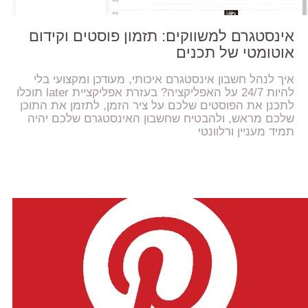
אינסטגרם למשווקים: תזמון פוסטים וקידום
אוטומטי של תכנים
איך לנהל חשבון אינסטגרם איכותי, מעודכן ומקצועי בלי
להיות 24/7 על האפליקציה? בעזרת אפליקציית later תוכלו
לתכנן את הפוסטים שלכם על ציר הזמן, לתזמן את התוכן
שלכם מראש, ולהבטיח שחשבון האינסטגרם שלכם יהיה
תמיד מעניין ורלוונטי