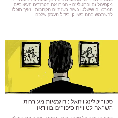
מקסימליזם וברוטליזם • הכירו את הטרנדים העיצוביים
המרכזיים שישלטו בשוק בשנתיים הקרובות - ואיך תוכלו
להשתמש בהם בשיווק ובידול העסק שלכם
סטוריטלינג ויזואלי: דוגמאות מעוררות
השראה לטוויית סיפורים בווידאו