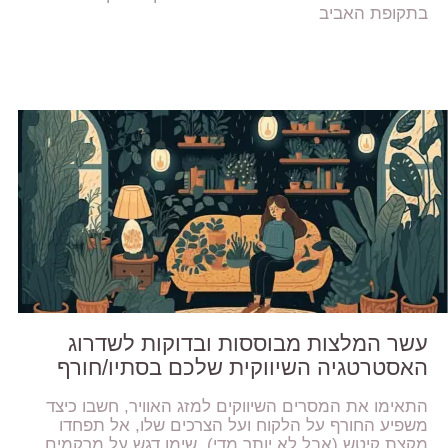
בתקופת האביב
עשר המלצות מבוססות ובדוקות לשדרוג
האסטרטגיה השיווקית שלכם בסתיו/חורף
התאימו את המסרים השיווקים למזג האוויר, חשבו כיצד
משפיע החורף על הלקוח ועל הצרכים שלו, אל תפחדו
מקצת קיטש (אבל לא יותר מדי), שימו דגש על מרקמים