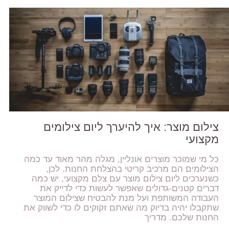
צילום מוצר: איך להיערך ליום צילומים
מקצועי
כל מי שמוכר מוצרים אונליין, מגלה מהר מאוד עד כמה
הצילומים הם מרכיב קריטי בהצלחת החנות. לכן,
כשנערכים ליום צילום מוצר עם צלם מקצועי, יש כמה
דברים קטנים-גדולים שאפשר לעשות כדי לדייק את
העבודה המשותפת ועל מנת להבטיח שצילום המוצר
שתקבלו יהיה בדיוק מה שאתם זקוקים לו כדי לשווק את
החנות שלכם. מדריך