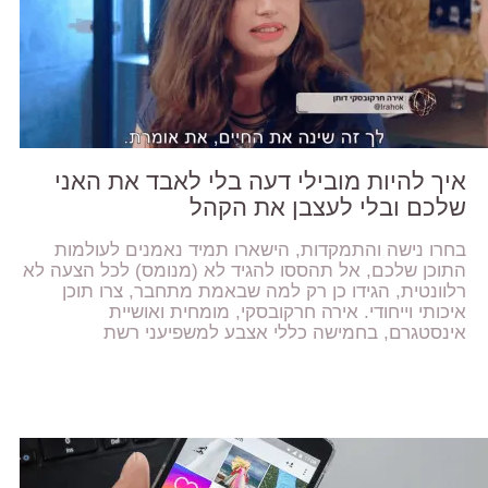
איך להיות מובילי דעה בלי לאבד את האני
שלכם ובלי לעצבן את הקהל
בחרו נישה והתמקדות, הישארו תמיד נאמנים לעולמות
התוכן שלכם, אל תהססו להגיד לא (מנומס) לכל הצעה לא
רלוונטית, הגידו כן רק למה שבאמת מתחבר, צרו תוכן
איכותי וייחודי. אירה חרקובסקי, מומחית ואושיית
אינסטגרם, בחמישה כללי אצבע למשפיעני רשת