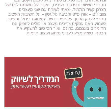
ומיתוג. הדבר נכון כפליים כשזה נוגע לעסק הקטן, שבו
תקציבי השיווק והפרסום זעירים, והקרב על תשומת ליבו של
הצרכן קשה מתמיד. יצאתי לשוחח עם שני מעצבים
מובילים – אורן פייט וחביבה סליגסון – על חשיבות העיצוב
הגרפי לעסק הקטן, על תפקידו של המיתוג בבידול, ובעיקר,
לשמוע האם עסקים צריכים מעצב או יכולים להפיק את
החומרים בעצמם, בחינם, ואיך הכי טוב להשקיע את
הכסף, כשזה מגיע לענייני מיתוג ועיצוב תדמית