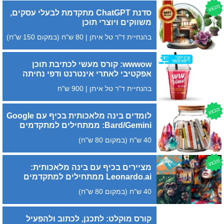
מבצע
סדנת ChatGPT מתקדמת לבעלי עסקים,
משווקים ויוצרי תוכן
בהנחיית ד"ר טל איתן | 80 ש"ח (במקום 150 ש"ח)
wwwow: קורס מעשי לכתיבת תוכן
אפקטיבי לאתרי אינטרנט ודפי נחיתה
בהנחיית ד"ר טל איתן | 900 ש"ח
מבצע
לומדים בינה מלאכותית בכיף עם Google
Bard/Gemini: ממתחילים למתקדמים
40 ש"ח (במקום 80 ש"ח)
מבצע
מציירים בכיף עם בינה מלאכותית:
Leonardo.ai ממתחילים למתקדמים
40 ש"ח (במקום 80 ש"ח)
קורס מוקלט: לתכנן, לכתוב ולהפעיל