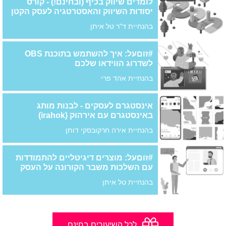
לומדים שיווק בכיף (ובחינם!) - קורס
יסודות השיווק והאסטרטגיה לעסק הקטן
בהנחיית ד"ר טל איתן
#זוםעל: איך להשתמש בתוכנת OBS
לשדרוג הווידאו שלכם
בהנחיית אהד פרי
אינסטגרם לעסקים - לבנות מותג
באינסטגרם עם אירהוק (irahok)
בהנחיית אירה חרקובסקי דותן
#זוםעל: מוצרים דיגיטליים להתמודדות
עם השלכות משבר הקורונה על העסק
בהנחיית טל איתן
לכל השיעורים בחינם