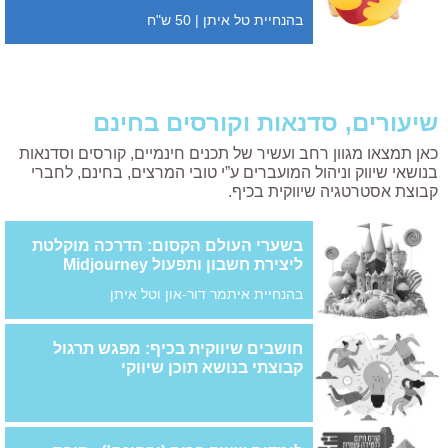
בהנחיית טל איתן | 50 ש"ח
שיעורים, סדנאות וקורסים בחינם
כאן תמצאו מגוון רחב ועשיר של תכנים חינמיים, קורסים וסדנאות
בנושאי שיווק וניהול המועברים ע”י טובי המרצים, בחינם, לחברי
קבוצת אסטרטגיה שיווקית בכיף.
בשערי העולם הקסום: הדרכה מוקלטת
ליצירת חשבון ותפעול Midjourney
בהנחיית איתמר דור-און וטל איתן
חושבים שיווקית בכיף: מפגש תרגול
קבוצתי בנושא תוכן שיווקי