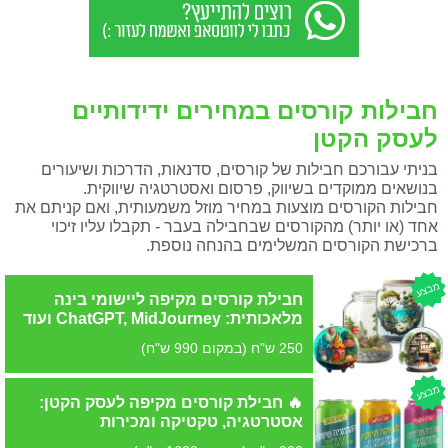
רוצים
להתייעץ?
כתבו
לי
לווטסאפ
חבילות קורסים במחירים ידידותיים
ואשמח
לעסק הקטן
לעזור
:)
בניתי עבורכם חבילות של קורסים, סדנאות, הדרכות ושיעורים
בנושאים ממוקדים בשיווק, פרסום ואסטרטגיה שיווקית.
חבילות הקורסים מוצעות במחיר מוזל משמעותית, ואם קניתם את
אחד (או יותר) מהקורסים שבחבילה בעבר - תקבלו עליו זיכוי
ברכישת הקורסים המשלימים בהנחה נוספת.
מבצע
חבילת קורסים מקיפה ליישומי בינה
מלאכותית: ChatGPT, MidJourney ועוד
250 ש"ח (במקום 990 ש"ח)
מבצע
🔥 חבילת קורסים מקיפה לעסק הקטן:
אסטרטגיה, טקטיקה ומכירות