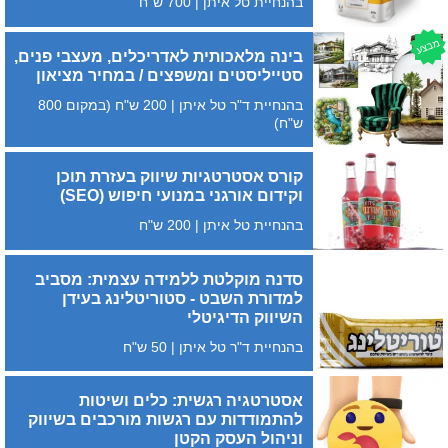
בהנחיית טל איתן | 700 ש"ח
מבצע
בינה מלאכותית לאדריכלים, מעצבי פנים,
סטייליסטים ומשפצים / במחיר מציאון
בהנחיית ד"ר טל איתן | 200 ש"ח (במקום 800
ש"ח)
קורס אסטרטגיות שיווק בעזרת תוכן
וקידום אורגני במנועי חיפוש (SEO)
בהנחיית טל איתן | 200 ש"ח
סדנה מוקלטת ללמידה עצמית: מסביב
למדורת השבט - סטוריטלינג בעידן
השיווק הדיגיטלי
בהנחיית ד"ר טל איתן | 50 ש"ח
אסטרטגיה רגשית: כלים ושיטות
להתמודדות עם רגשות מורכבים בשיווק
וניהול העסק הקטן