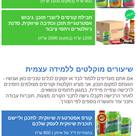
900 ש"ח (במקום 1600 ש"ח)
מבצע
חבילת קורסים ליוצרי תוכן: גיבוש
אסטרטגיית תוכן וכתיבה שיווקית, סדנת
ניוזלטרים ויחסי ציבור
1200 ש"ח (במקום 2680 ש"ח)
שיעורים מוקלטים ללמידה עצמית
אם אתם מעדיפים ללמוד לבד או זקוקים לכלים טכניים כאן ועכשיו -
הגעתם למקום הנכון. אני מציע הקלטות וקורסים מצולמים הזמינים
לרכישה וצפייה מיידית, במגוון תחומים ונושאים.
לאחר הרכישה תקבלו גישה לתכני הקורס, מצגות, חוברות עבודה
ותכני עזר והעשרה נוספים לפי הצורך.
קורס אסטרטגיה שיווקית: לתכנן וליישם
תוכנית שיווקית לעסק שלכם
בהנחיית ד"ר טל איתן | 800 ש"ח