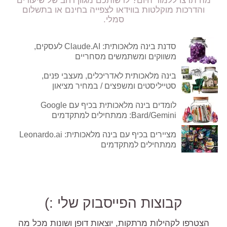
מה תרצו ללמוד היום? לרשותכם מגוון רחב של שיעורים
והדרכות מוקלטות בווידאו לצפייה בחינם או בתשלום
סמלי.
סדנת בינה מלאכותית: Claude.AI לעסקים,
משווקים ומשתמשים מסחריים
בינה מלאכותית לאדריכלים, מעצבי פנים,
סטייליסטים ומשפצים / במחיר מציאון
לומדים בינה מלאכותית בכיף עם Google
Bard/Gemini: ממתחילים למתקדמים
מציירים בכיף עם בינה מלאכותית: Leonardo.ai
ממתחילים למתקדמים
קבוצות הפייסבוק שלי :)
הצטרפו לקהילות מרתקות, יוצאות דופן ושונות מכל מה