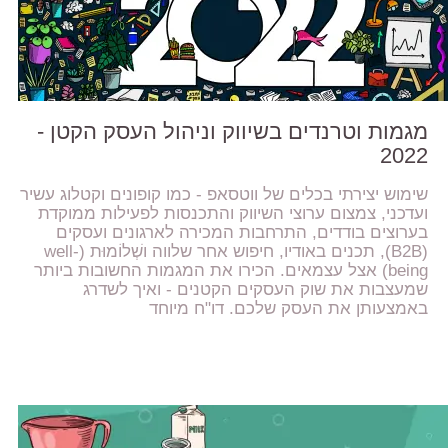
מגמות וטרנדים בשיווק וניהול העסק הקטן -
2022
שימוש יצירתי בכלים של ווטסאפ - כמו קופונים וקטלוג עשיר
ועדכני, צמצום ערוצי השיווק והתכנסות לפעילות ממוקדת
בערוצים בודדים, התרחבות המכירה לארגונים ועסקים
(B2B), תכנים באודיו, חיפוש אחר שלווה ושְׁלוֹמוּת (well-
being) אצל עצמאים. הכירו את המגמות החשובות ביותר
שמעצבות את שוק העסקים הקטנים - ואיך לשדרג
באמצעותן את העסק שלכם. דו"ח מיוחד