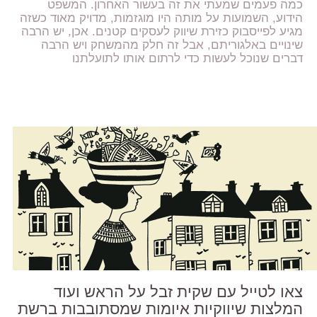
כמה פעמים שמעתי את זה בעשור האחרון. המשפט
הידוע, השמועות על מותה היו מוגזמות, מדויק מאוד כשזה
מגיע לפייסבוק כזירת שיווק לעסקים קטנים. אכן, יש הרבה
שינויים באלגוריתם, אבל זה חלק מהמשחק ויש הרבה
דברים שנוכל לעשות כדי לרתום אותו לתועלתנו
צאו לטייל עם שקית זבל על הראש ועוד
המלצות שיווקיות איומות שמסתובבות ברשת