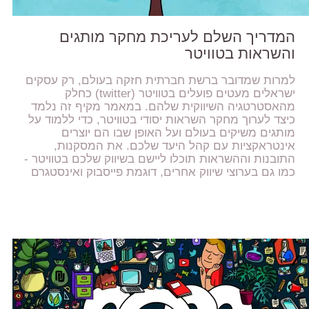
המדריך השלם לעריכת מחקר מותגים
והשראות בטוויטר
למרות שמדובר ברשת חברתית חזקה בעולם, רק עסקים
ישראלים מעטים פועלים בטוויטר (twitter) כחלק
מהאסטרטגיה השיווקית שלהם. במאמר מקיף זה נלמד
כיצד לערוך מחקר השראות יסודי בטוויטר, כדי ללמוד על
מותגים משיקים בעולם ועל האופן שבו הם יוצרים
אינטראקציות עם קהל היעד שלכם. את המסקנות,
התובנות וההשראות תוכלו ליישם בשיווק שלכם בטוויטר -
כמו גם בערוצי שיווק אחרים, דוגמת פייסבוק ואינסטגרם