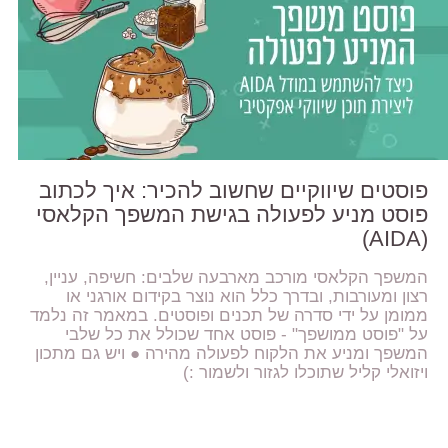
פוסטים שיווקיים שחשוב להכיר: איך לכתוב
פוסט מניע לפעולה בגישת המשפך הקלאסי
(AIDA)
המשפך הקלאסי מורכב מארבעה שלבים: חשיפה, עניין,
רצון ומעורבות, ובדרך כלל הוא נוצר בקידום אורגני או
ממומן על ידי סדרה של תכנים ופוסטים. במאמר זה נלמד
על "פוסט ממושפך" - פוסט אחד שכולל את כל שלבי
המשפך ומניע את הלקוח לפעולה מהירה ● ויש גם מתכון
ויזואלי קליל שתוכלו לגזור ולשמור :)