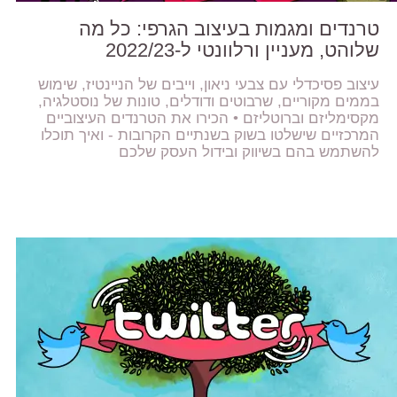
טרנדים ומגמות בעיצוב הגרפי: כל מה
שלוהט, מעניין ורלוונטי ל-2022/23
עיצוב פסיכדלי עם צבעי ניאון, וייבים של הניינטיז, שימוש
בממים מקוריים, שרבוטים ודודלים, טונות של נוסטלגיה,
מקסימליזם וברוטליזם • הכירו את הטרנדים העיצוביים
המרכזיים שישלטו בשוק בשנתיים הקרובות - ואיך תוכלו
להשתמש בהם בשיווק ובידול העסק שלכם