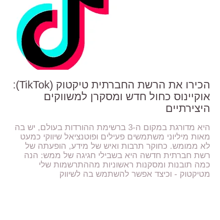
הכירו את הרשת החברתית טיקטוק (TikTok):
אוקיינוס כחול חדש ומסקרן למשווקים
היצירתיים
היא מדורגת במקום ה-3 ברשימת ההורדות בעולם, יש בה
מאות מיליוני משתמשים פעילים ופוטנציאל שיווקי כמעט
לא ממומש. כחוקר תרבות ואיש של מידע, הופעתה של
רשת חברתית חדשה היא בשבילי חגיגה של ממש: הנה
כמה תובנות ומסקנות ראשוניות מההתרשמות שלי
מטיקטוק - וכיצד אפשר להשתמש בה לשיווק