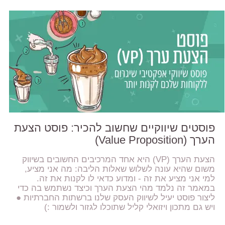
פוסטים שיווקיים שחשוב להכיר: פוסט הצעת
הערך (Value Proposition)
הצעת הערך (VP) היא אחד המרכיבים החשובים בשיווק
משום שהיא עונה לשלוש שאלות הליבה: מה אני מציע,
למי אני מציע את זה - ומדוע כדאי לו לקנות את זה.
במאמר זה נלמד מהי הצעת הערך וכיצד נשתמש בה כדי
ליצור פוסט יעיל לשיווק העסק שלנו ברשתות החברתיות ●
ויש גם מתכון ויזואלי קליל שתוכלו לגזור ולשמור :)