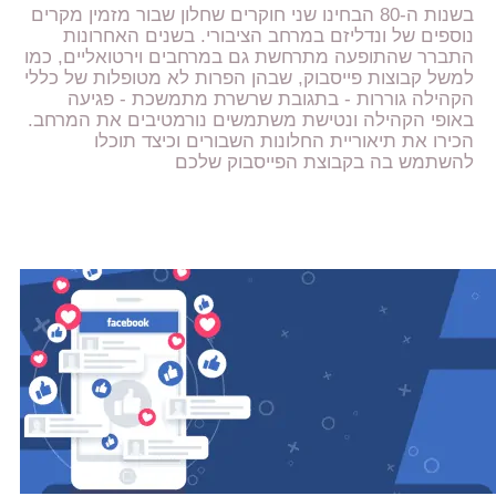
בשנות ה-80 הבחינו שני חוקרים שחלון שבור מזמין מקרים
נוספים של ונדליזם במרחב הציבורי. בשנים האחרונות
התברר שהתופעה מתרחשת גם במרחבים וירטואליים, כמו
למשל קבוצות פייסבוק, שבהן הפרות לא מטופלות של כללי
הקהילה גוררות - בתגובת שרשרת מתמשכת - פגיעה
באופי הקהילה ונטישת משתמשים נורמטיבים את המרחב.
הכירו את תיאוריית החלונות השבורים וכיצד תוכלו
להשתמש בה בקבוצת הפייסבוק שלכם