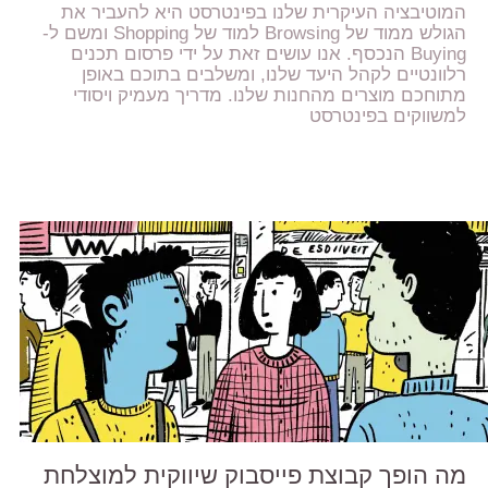
המוטיבציה העיקרית שלנו בפינטרסט היא להעביר את
הגולש ממוד של Browsing למוד של Shopping ומשם ל-
Buying הנכסף. אנו עושים זאת על ידי פרסום תכנים
רלוונטיים לקהל היעד שלנו, ומשלבים בתוכם באופן
מתוחכם מוצרים מהחנות שלנו. מדריך מעמיק ויסודי
למשווקים בפינטרסט
מה הופך קבוצת פייסבוק שיווקית למוצלחת